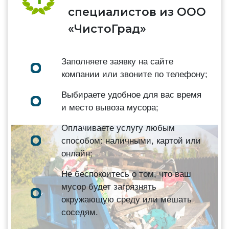
специалистов из ООО
«ЧистоГрад»
Заполняете заявку на сайте
компании или звоните по телефону;
Выбираете удобное для вас время
и место вывоза мусора;
Оплачиваете услугу любым
способом: наличными, картой или
онлайн;
Не беспокоитесь о том, что ваш
мусор будет загрязнять
окружающую среду или мешать
соседям.