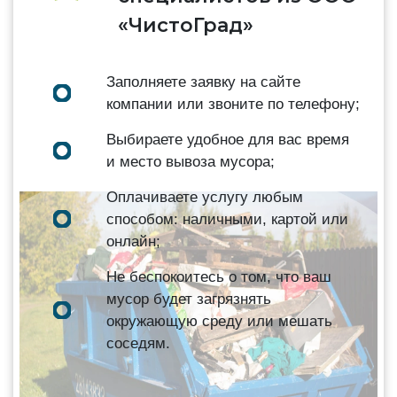
«ЧистоГрад»
Заполняете заявку на сайте
компании или звоните по телефону;
Выбираете удобное для вас время
и место вывоза мусора;
Оплачиваете услугу любым
способом: наличными, картой или
онлайн;
Не беспокоитесь о том, что ваш
мусор будет загрязнять
окружающую среду или мешать
соседям.